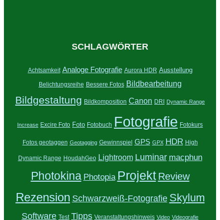
SCHLAGWÖRTER
Analoge Fotografie
Ausstellung
Achtsamkeit
Aurora HDR
Bildbearbeitung
Belichtungsreihe
Bessere Fotos
Bildgestaltung
Canon
Bildkomposition
DRI
Dynamic Range
Fotografie
Foto
Excire Foto
Fotobuch
Fotokurs
Increase
HDR
GPS
Fotos geotaggen
Gewinnspiel
High
Geotagging
GPX
Luminar
Lightroom
macphun
Dynamic Range
HoudahGeo
Projekt
Photokina
Review
Photopia
Rezension
Skylum
Schwarzweiß-Fotografie
Tipps
Software
Test
Veranstaltungshinweis
Video
Videografie