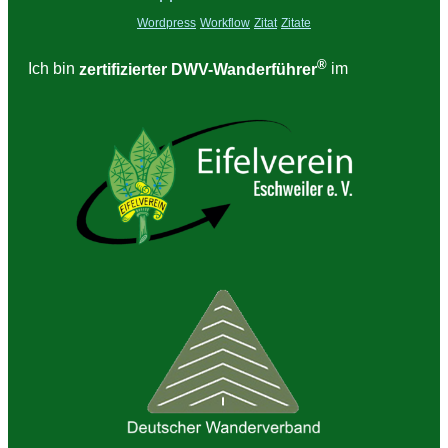
Wordpress
Workflow
Zitat
Zitate
®
Ich bin
zertifizierter DWV-Wanderführer
im