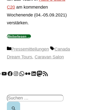
C20
am kommenden
Wochenende (04.-05.09.2021)
verstärken.
Weiterlesen …
Kategorien
Schlagwörter
Pressemitteilungen
Canada
Dream Tours
,
Caravan Salon
n
ink
YouTube
Facebook
Instagram
WhatsApp
Flickr
LinkedIn
Mastodon
RSS-Feed
Suchen
nach: