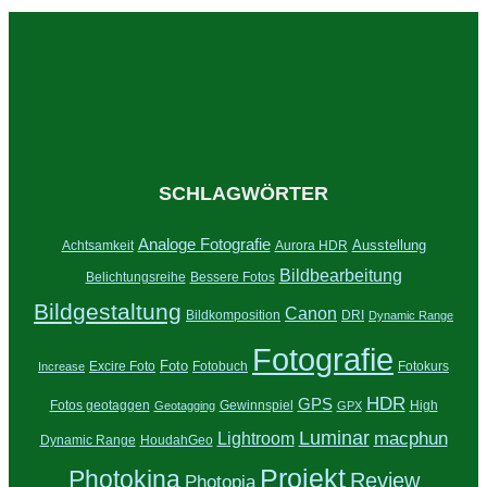
SCHLAGWÖRTER
Analoge Fotografie
Ausstellung
Achtsamkeit
Aurora HDR
Bildbearbeitung
Belichtungsreihe
Bessere Fotos
Bildgestaltung
Canon
Bildkomposition
DRI
Dynamic Range
Fotografie
Foto
Excire Foto
Fotobuch
Fotokurs
Increase
HDR
GPS
Fotos geotaggen
Gewinnspiel
High
Geotagging
GPX
Luminar
Lightroom
macphun
Dynamic Range
HoudahGeo
Projekt
Photokina
Review
Photopia