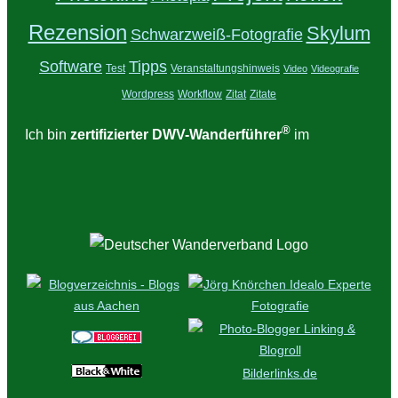
Rezension
Skylum
Schwarzweiß-Fotografie
Tipps
Software
Test
Veranstaltungshinweis
Video
Videografie
Wordpress
Workflow
Zitat
Zitate
®
Ich bin
zertifizierter DWV-Wanderführer
im
Bilderlinks.de